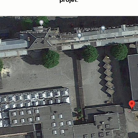
projet
.